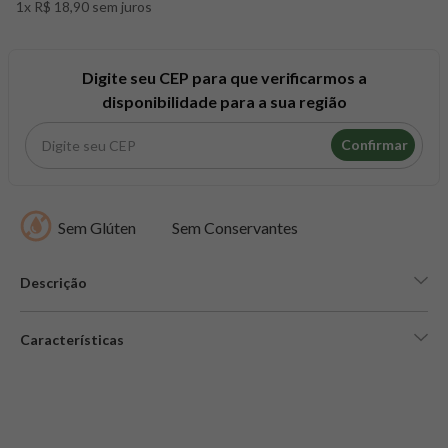
1x R$ 18,90 sem juros
8
º
snack proteico mundo verde
9
º
psyllium
10
º
creatina mundo verde
Digite seu CEP para que verificarmos a
disponibilidade para a sua região
Confirmar
Sem Glúten
Sem Conservantes
Descrição
Características