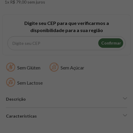
1x R$ 79,00 sem juros
8
º
maca peruana
9
º
psyllium
10
º
creatina mundo verde
Digite seu CEP para que verificarmos a
disponibilidade para a sua região
Confirmar
Sem Glúten
Sem Açúcar
Sem Lactose
Descrição
Características