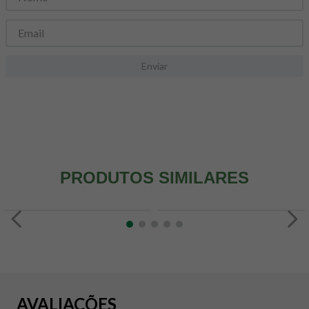
8
º
snack proteico mundo verde
9
º
psyllium
10
º
creatina mundo verde
Enviar
PRODUTOS SIMILARES
AVALIAÇÕES