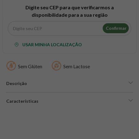
8
º
snack proteico mundo verde
Digite seu CEP para que verificarmos a
9
º
psyllium
disponibilidade para a sua região
10
º
creatina mundo verde
Confirmar
USAR MINHA LOCALIZAÇÃO
Sem Glúten
Sem Lactose
Descrição
Características