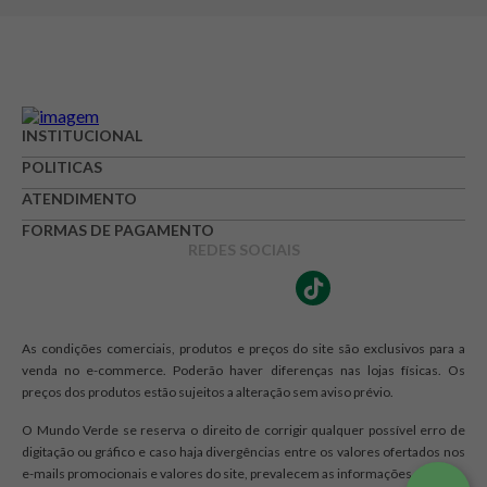
Avaliação
Avalie o produto de 1 até 5 estrelas
INSTITUCIONAL
★
★
★
☆
☆
POLITICAS
Seu nome
ATENDIMENTO
FORMAS DE PAGAMENTO
REDES SOCIAIS
Endereço de e-mail
As condições comerciais, produtos e preços do site são exclusivos para a
Escrever avaliação
venda no e-commerce. Poderão haver diferenças nas lojas físicas. Os
preços dos produtos estão sujeitos a alteração sem aviso prévio.
O Mundo Verde se reserva o direito de corrigir qualquer possível erro de
digitação ou gráfico e caso haja divergências entre os valores ofertados nos
e-mails promocionais e valores do site, prevalecem as informações do site.