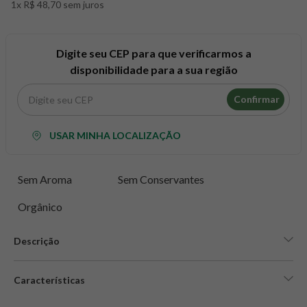
1x R$ 48,70 sem juros
8
º
snack proteico mundo verde
9
º
psyllium
10
º
creatina mundo verde
Digite seu CEP para que verificarmos a
disponibilidade para a sua região
Confirmar
USAR MINHA LOCALIZAÇÃO
Sem Aroma
Sem Conservantes
Orgânico
Descrição
Características