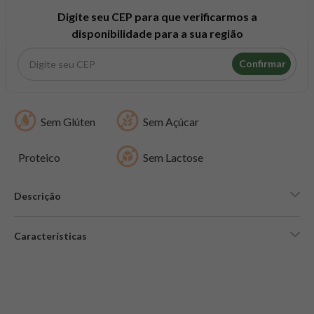
8
º
snack proteico mundo verde
Digite seu CEP para que verificarmos a
9
º
psyllium
disponibilidade para a sua região
10
º
creatina mundo verde
Confirmar
Sem Glúten
Sem Açúcar
Proteico
Sem Lactose
Descrição
Características