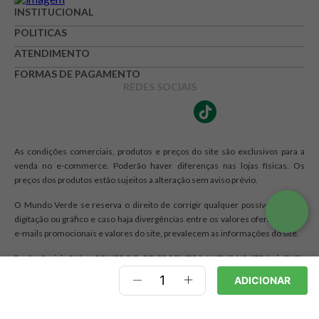
INSTITUCIONAL
POLITICAS
ATENDIMENTO
FORMAS DE PAGAMENTO
REDES SOCIAIS
As condições comerciais, produtos e preços do site são exclusivos para a
venda no e-commerce. Poderão haver diferenças nas lojas físicas. Os
preços dos produtos estão sujeitos a alteração sem aviso prévio.
O Mundo Verde se reserva o direito de corrigir qualquer possível erro de
digitação ou gráfico e caso haja divergências entre os valores ofertados nos
e-mails promocionais e valores do site, prevalecem as informações do site.
Razão Social: RJA - COMERCIO DE PRODUTOS NATURAIS LTDA. | CNPJ:
12.328.467/0001-44 | Endereço: R Maria Monteiro, 1476, Cambuí,
ADICIONAR
Campinas, SP CEP 13025-150