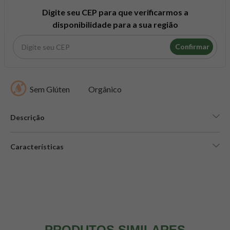
8
º
maca peruana
Digite seu CEP para que verificarmos a
9
º
psyllium
disponibilidade para a sua região
10
º
creatina mundo verde
Confirmar
Sem Glúten
Orgânico
Descrição
Características
PRODUTOS SIMILARES