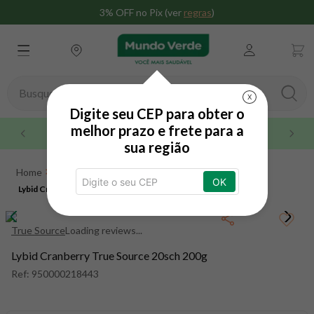
3% OFF no Pix (ver
regras
)
Busque aqui seu produto
X
Digite seu CEP para obter o
TERMOS MAIS BUSCADOS
melhor prazo e frete para a
Maior rede do brasil
sua região
1
º
whey
Suplementos
Antioxidantes
2
º
creatina
OK
Lybid Cranberry True Source 20sch 200g
Mix de Antioxidantes
Lybid Cranberry True Source 20sch
3
º
magnésio
200g
4
º
colageno
True Source
Loading reviews...
5
º
pacco
Lybid Cranberry True Source 20sch 200g
6
º
omega 3
Ref:
950000218443
7
º
maca peruana