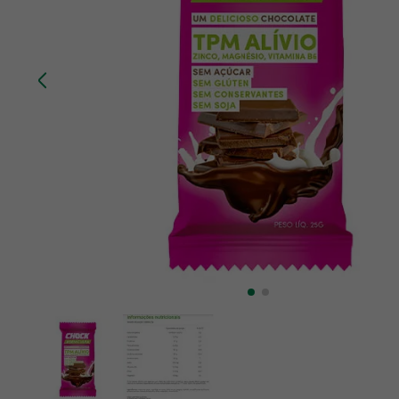
10
º
creatina mundo verde