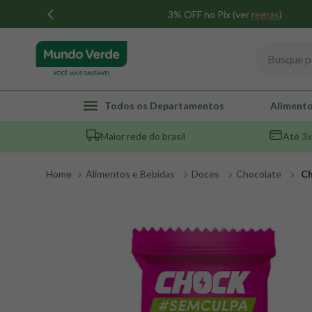
3% OFF no Pix (ver
regras
)
Busque por
TERMOS MAIS BUSCADOS
Todos os Departamentos
Alimento
1
º
whey
Maior rede do brasil
Até 3x
2
º
creatina
3
º
magnésio
Alimentos e Bebidas
Doces
Chocolate
Ch
4
º
colageno
5
º
omega 3
6
º
pacco
7
º
snack proteico mundo verde
8
º
maca peruana
9
º
psyllium