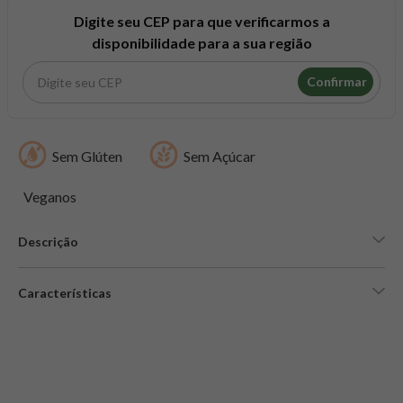
8
º
snack proteico mundo verde
Digite seu CEP para que verificarmos a
9
º
psyllium
disponibilidade para a sua região
10
º
creatina mundo verde
Confirmar
Sem Glúten
Sem Açúcar
Veganos
Descrição
Características