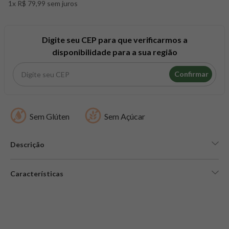
1x R$ 79,99 sem juros
8
º
maca peruana
9
º
psyllium
10
º
creatina mundo verde
Digite seu CEP para que verificarmos a
disponibilidade para a sua região
Confirmar
Sem Glúten
Sem Açúcar
Descrição
Características