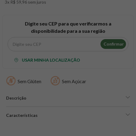
3x R$ 59,96 sem juros
8
º
maca peruana
9
º
psyllium
10
º
creatina mundo verde
Digite seu CEP para que verificarmos a
disponibilidade para a sua região
Confirmar
USAR MINHA LOCALIZAÇÃO
Sem Glúten
Sem Açúcar
Descrição
Características