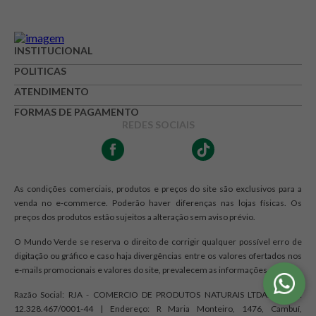
Avaliação
INSTITUCIONAL
Avalie o produto de 1 até 5 estrelas
POLITICAS
★
★
★
☆
☆
ATENDIMENTO
FORMAS DE PAGAMENTO
Seu nome
REDES SOCIAIS
Endereço de e-mail
As condições comerciais, produtos e preços do site são exclusivos para a
venda no e-commerce. Poderão haver diferenças nas lojas físicas. Os
preços dos produtos estão sujeitos a alteração sem aviso prévio.
Escrever avaliação
O Mundo Verde se reserva o direito de corrigir qualquer possível erro de
digitação ou gráfico e caso haja divergências entre os valores ofertados nos
e-mails promocionais e valores do site, prevalecem as informações do site.
Razão Social: RJA - COMERCIO DE PRODUTOS NATURAIS LTDA. | CNPJ:
12.328.467/0001-44 | Endereço: R Maria Monteiro, 1476, Cambuí,