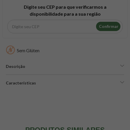
8
º
snack proteico mundo verde
Digite seu CEP para que verificarmos a
9
º
psyllium
disponibilidade para a sua região
10
º
creatina mundo verde
Confirmar
Sem Glúten
Descrição
Características
PRODUTOS SIMILARES