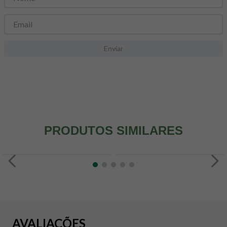
8
º
maca peruana
9
º
psyllium
10
º
creatina mundo verde
Enviar
PRODUTOS SIMILARES
AVALIAÇÕES