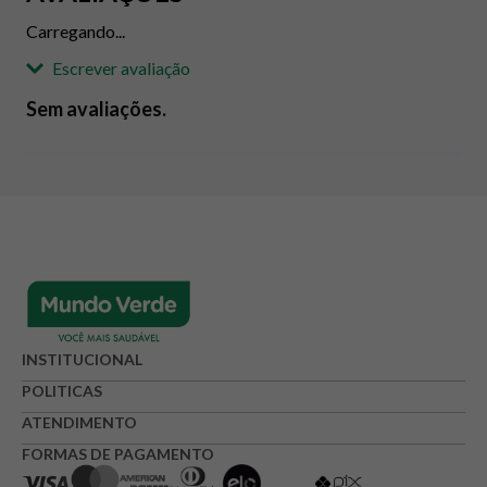
Carregando...
Escrever avaliação
Sem avaliações.
Adicionar avaliação
Avaliação
Avalie o produto de 1 até 5 estrelas
★
★
★
☆
☆
Seu nome
INSTITUCIONAL
POLITICAS
ATENDIMENTO
Endereço de e-mail
FORMAS DE PAGAMENTO