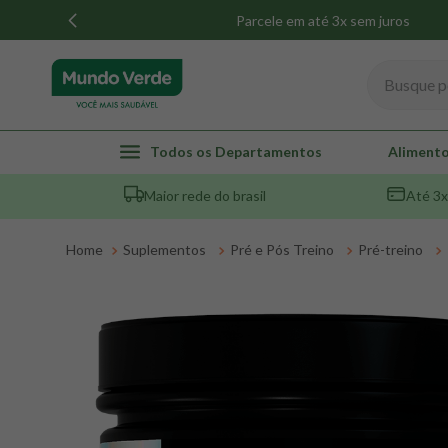
Parcele em até 3x sem juros
Busque por
TERMOS MAIS BUSCADOS
Todos os Departamentos
Alimento
1
º
whey
Maior rede do brasil
Até 3x
2
º
creatina
3
º
magnésio
Suplementos
Pré e Pós Treino
Pré-treino
4
º
colageno
5
º
omega 3
6
º
pacco
7
º
snack proteico mundo verde
8
º
maca peruana
9
º
psyllium