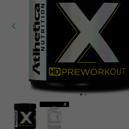
10
º
creatina mundo verde