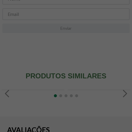
8
º
snack proteico mundo verde
9
º
psyllium
10
º
creatina mundo verde
Enviar
PRODUTOS SIMILARES
AVALIAÇÕES