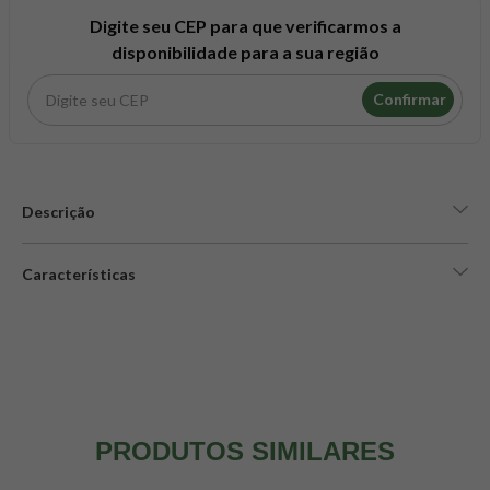
8
º
snack proteico mundo verde
Digite seu CEP para que verificarmos a
9
º
psyllium
disponibilidade para a sua região
10
º
creatina mundo verde
Confirmar
Descrição
Características
PRODUTOS SIMILARES