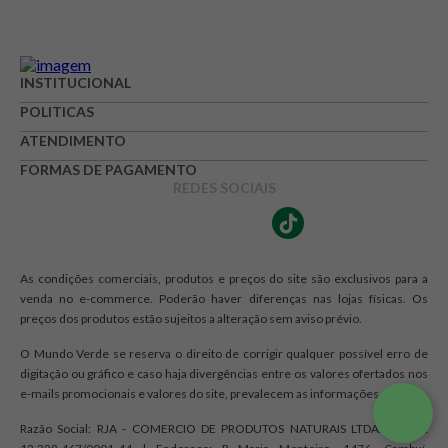
Avaliação
INSTITUCIONAL
Avalie o produto de 1 até 5 estrelas
POLITICAS
★
★
★
☆
☆
ATENDIMENTO
FORMAS DE PAGAMENTO
Seu nome
REDES SOCIAIS
Endereço de e-mail
As condições comerciais, produtos e preços do site são exclusivos para a
venda no e-commerce. Poderão haver diferenças nas lojas físicas. Os
preços dos produtos estão sujeitos a alteração sem aviso prévio.
Escrever avaliação
O Mundo Verde se reserva o direito de corrigir qualquer possível erro de
digitação ou gráfico e caso haja divergências entre os valores ofertados nos
e-mails promocionais e valores do site, prevalecem as informações do site.
Razão Social: RJA - COMERCIO DE PRODUTOS NATURAIS LTDA. | CNPJ: