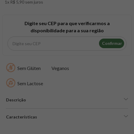
1x R$ 5,90 sem juros
8
º
snack proteico mundo verde
9
º
psyllium
10
º
creatina mundo verde
Digite seu CEP para que verificarmos a
disponibilidade para a sua região
Confirmar
Sem Glúten
Veganos
Sem Lactose
Descrição
Características