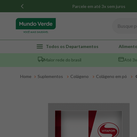
Parcele em até 3x sem juros
Busque por
TERMOS MAIS BUSCADOS
Todos os Departamentos
Alimento
1
º
whey
Maior rede do brasil
Até 3x
2
º
creatina
3
º
magnésio
Suplementos
Colágeno
Colágeno em pó
4
º
omega 3
5
º
pacco
6
º
colageno
7
º
maca peruana
8
º
snack proteico mundo verde
9
º
psyllium