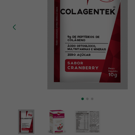
10
º
creatina mundo verde