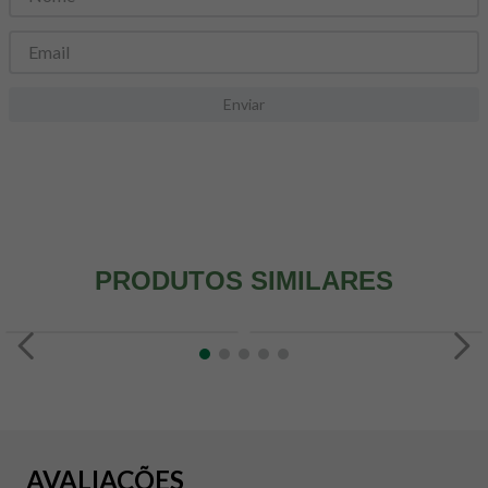
8
º
snack proteico mundo verde
9
º
psyllium
10
º
chá
Enviar
PRODUTOS SIMILARES
AVALIAÇÕES