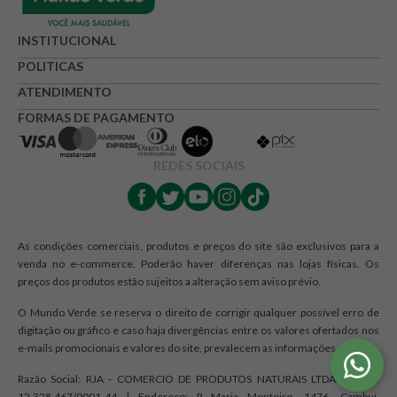
Avalie o produto de 1 até 5 estrelas
INSTITUCIONAL
★
★
★
☆
☆
POLITICAS
Seu nome
ATENDIMENTO
FORMAS DE PAGAMENTO
Endereço de e-mail
REDES SOCIAIS
Escrever avaliação
As condições comerciais, produtos e preços do site são exclusivos para a
venda no e-commerce. Poderão haver diferenças nas lojas físicas. Os
preços dos produtos estão sujeitos a alteração sem aviso prévio.
O Mundo Verde se reserva o direito de corrigir qualquer possível erro de
digitação ou gráfico e caso haja divergências entre os valores ofertados nos
e-mails promocionais e valores do site, prevalecem as informações do site.
ENVIAR AVALIAÇÃO
Razão Social: RJA - COMERCIO DE PRODUTOS NATURAIS LTDA. | CNPJ:
12.328.467/0001-44 | Endereço: R Maria Monteiro, 1476, Cambuí,