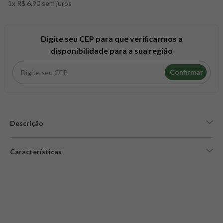
1x R$ 6,90 sem juros
8
º
snack proteico mundo verde
9
º
psyllium
10
º
creatina mundo verde
Digite seu CEP para que verificarmos a
disponibilidade para a sua região
Confirmar
Descrição
Características