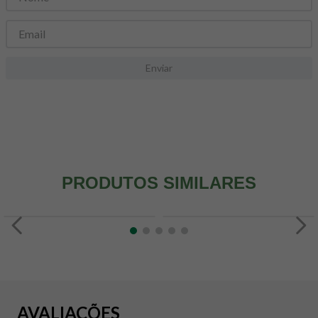
8
º
snack proteico mundo verde
9
º
psyllium
10
º
creatina mundo verde
Enviar
PRODUTOS SIMILARES
AVALIAÇÕES