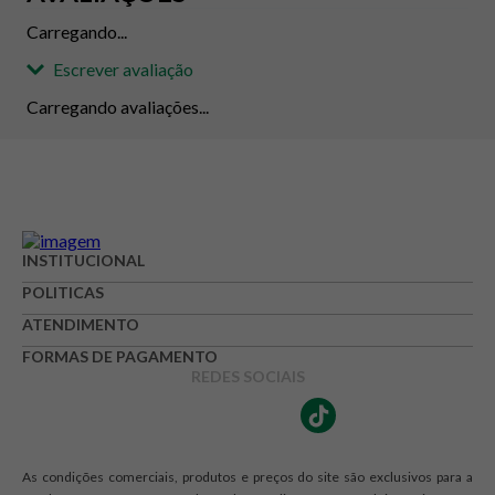
Carregando...
Escrever avaliação
Carregando avaliações...
Adicionar avaliação
Avaliação
INSTITUCIONAL
Avalie o produto de 1 até 5 estrelas
POLITICAS
★
★
★
☆
☆
ATENDIMENTO
FORMAS DE PAGAMENTO
Seu nome
REDES SOCIAIS
Endereço de e-mail
As condições comerciais, produtos e preços do site são exclusivos para a