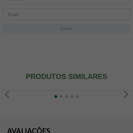
8
º
snack proteico mundo verde
9
º
psyllium
10
º
creatina mundo verde
Enviar
PRODUTOS SIMILARES
AVALIAÇÕES