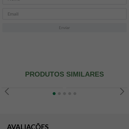
8
º
snack proteico mundo verde
9
º
psyllium
10
º
chá
Enviar
PRODUTOS SIMILARES
AVALIAÇÕES