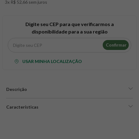
3x R$ 52,66 sem juros
8
º
snack proteico mundo verde
9
º
psyllium
10
º
creatina mundo verde
Digite seu CEP para que verificarmos a
disponibilidade para a sua região
Confirmar
USAR MINHA LOCALIZAÇÃO
Descrição
Características