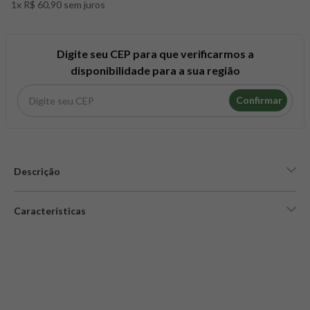
1x R$ 60,90 sem juros
8
º
snack proteico mundo verde
9
º
psyllium
10
º
creatina mundo verde
Digite seu CEP para que verificarmos a
disponibilidade para a sua região
Confirmar
Descrição
Características