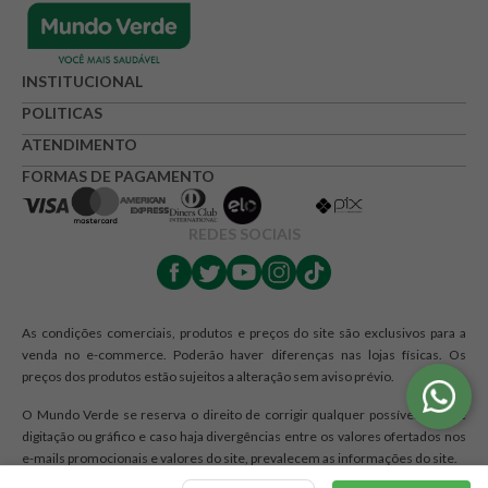
★
★
★
☆
☆
Seu nome
INSTITUCIONAL
POLITICAS
Endereço de e-mail
ATENDIMENTO
FORMAS DE PAGAMENTO
Escrever avaliação
REDES SOCIAIS
As condições comerciais, produtos e preços do site são exclusivos para a
venda no e-commerce. Poderão haver diferenças nas lojas físicas. Os
preços dos produtos estão sujeitos a alteração sem aviso prévio.
ENVIAR AVALIAÇÃO
O Mundo Verde se reserva o direito de corrigir qualquer possível erro de
digitação ou gráfico e caso haja divergências entre os valores ofertados nos
e-mails promocionais e valores do site, prevalecem as informações do site.