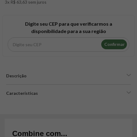
3x R$ 63,63 sem juros
8
º
snack proteico mundo verde
9
º
psyllium
10
º
chá
Digite seu CEP para que verificarmos a
disponibilidade para a sua região
Confirmar
Descrição
Características
Combine com...