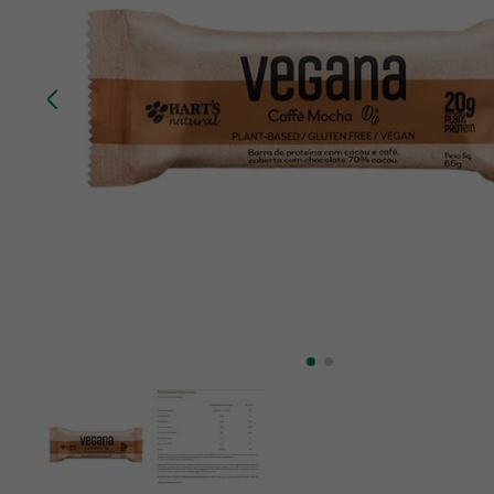
10
º
chá