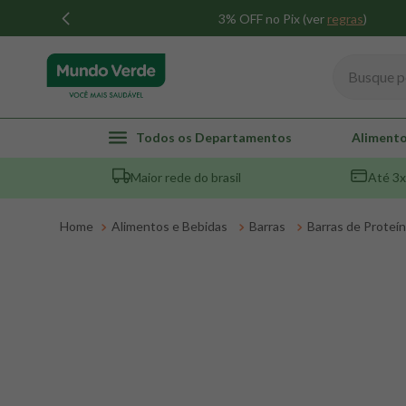
3% OFF no Pix (ver
regras
)
Busque por
TERMOS MAIS BUSCADOS
Todos os Departamentos
Alimento
1
º
whey
Maior rede do brasil
Até 3x
2
º
creatina
3
º
magnésio
Alimentos e Bebidas
Barras
Barras de Proteí
4
º
colageno
5
º
pacco
6
º
omega 3
7
º
maca peruana
8
º
snack proteico mundo verde
9
º
psyllium