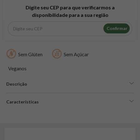
8
º
snack proteico mundo verde
Digite seu CEP para que verificarmos a
9
º
psyllium
disponibilidade para a sua região
10
º
creatina mundo verde
Confirmar
Sem Glúten
Sem Açúcar
Veganos
Descrição
Características