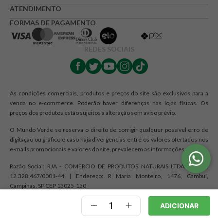
ATENDIMENTO
FORMAS DE PAGAMENTO
REDES SOCIAIS
As condições comerciais, produtos e preços do site são exclusivos para a
venda no e-commerce. Poderão haver diferenças nas lojas físicas. Os
preços dos produtos estão sujeitos a alteração sem aviso prévio.
O Mundo Verde se reserva o direito de corrigir qualquer possível erro de
digitação ou gráfico e caso haja divergências entre os valores ofertados nos
e-mails promocionais e valores do site, prevalecem as informações do site.
Razão Social: RJA - COMERCIO DE PRODUTOS NATURAIS LTDA. | CNPJ:
12.328.467/0001-44 | Endereço: R Maria Monteiro, 1476, Cambuí,
Campinas, SP CEP 13025-150
ADICIONAR