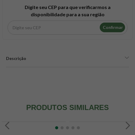
8
º
snack proteico mundo verde
Digite seu CEP para que verificarmos a
9
º
psyllium
disponibilidade para a sua região
10
º
chá
Confirmar
Descrição
PRODUTOS SIMILARES