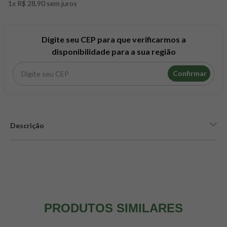
1x R$ 28,90 sem juros
8
º
snack proteico mundo verde
9
º
psyllium
10
º
chá
Digite seu CEP para que verificarmos a
disponibilidade para a sua região
Confirmar
Descrição
PRODUTOS SIMILARES