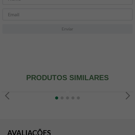
8
º
snack proteico mundo verde
9
º
psyllium
10
º
creatina mundo verde
Enviar
PRODUTOS SIMILARES
AVALIAÇÕES