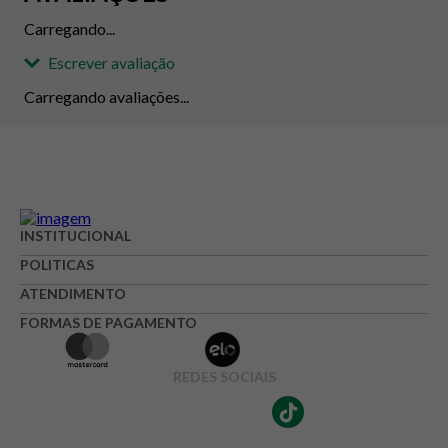
Carregando...
Escrever avaliação
Carregando avaliações...
Adicionar avaliação
Avaliação
INSTITUCIONAL
Avalie o produto de 1 até 5 estrelas
POLITICAS
★
★
★
☆
☆
ATENDIMENTO
FORMAS DE PAGAMENTO
Seu nome
REDES SOCIAIS
Endereço de e-mail