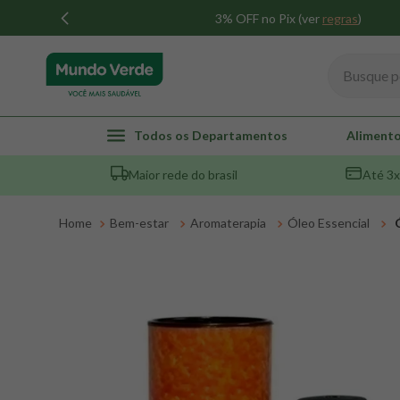
3% OFF no Pix (ver
regras
)
Busque por
TERMOS MAIS BUSCADOS
Todos os Departamentos
Alimento
1
º
whey
Maior rede do brasil
Até 3x
2
º
creatina
3
º
magnésio
Bem-estar
Aromaterapia
Óleo Essencial
4
º
colageno
5
º
omega 3
6
º
pacco
7
º
snack proteico mundo verde
8
º
maca peruana
9
º
psyllium