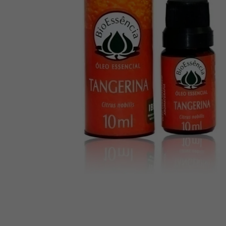
10
º
creatina mundo verde