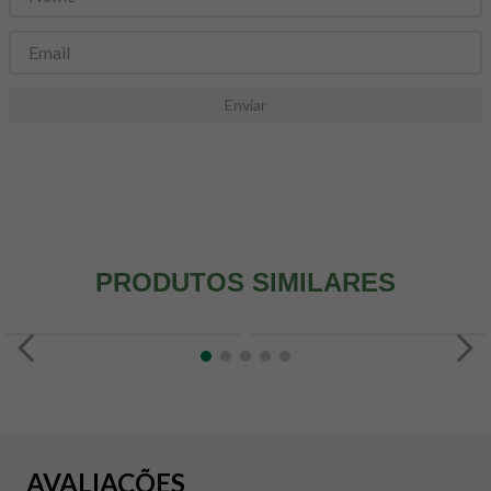
8
º
snack proteico mundo verde
9
º
psyllium
10
º
chá
Enviar
PRODUTOS SIMILARES
AVALIAÇÕES