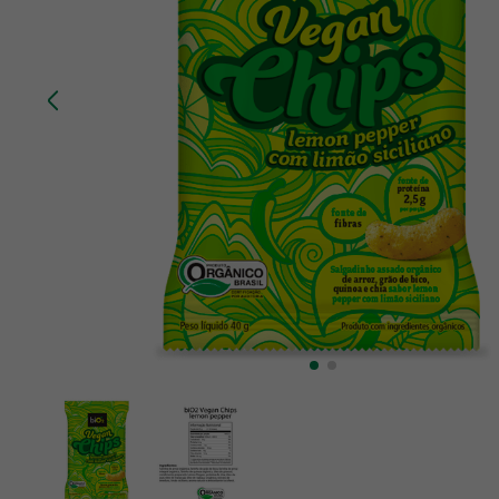
10
º
creatina mundo verde