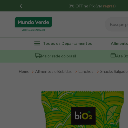
3% OFF no Pix (ver
regras
)
Busque por
TERMOS MAIS BUSCADOS
Todos os Departamentos
Alimento
1
º
whey
Maior rede do brasil
Até 3x
2
º
creatina
3
º
magnésio
Alimentos e Bebidas
Lanches
Snacks Salgado
4
º
omega 3
5
º
pacco
6
º
colageno
7
º
maca peruana
8
º
snack proteico mundo verde
9
º
psyllium