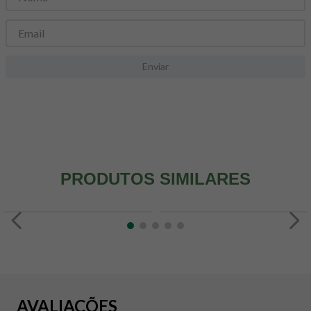
8
º
snack proteico mundo verde
9
º
psyllium
10
º
creatina mundo verde
Enviar
PRODUTOS SIMILARES
AVALIAÇÕES