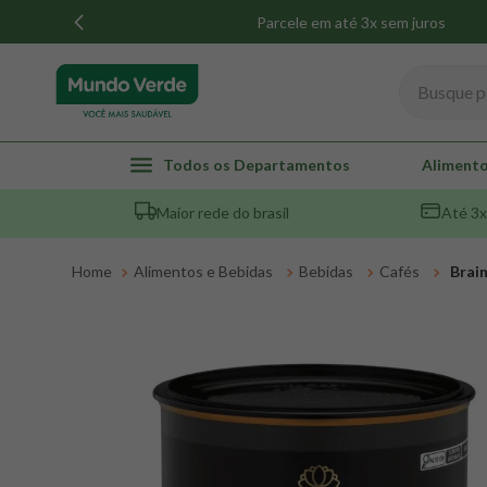
Parcele em até 3x sem juros
Busque por
TERMOS MAIS BUSCADOS
Todos os Departamentos
Alimento
1
º
whey
Maior rede do brasil
Até 3x
2
º
creatina
3
º
magnésio
Alimentos e Bebidas
Bebidas
Cafés
Brai
4
º
colageno
5
º
omega 3
6
º
pacco
7
º
snack proteico mundo verde
8
º
maca peruana
9
º
psyllium