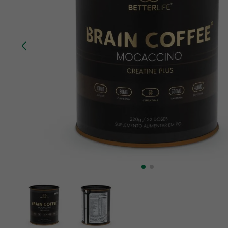
10
º
creatina mundo verde