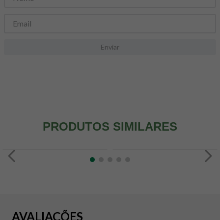
8
º
snack proteico mundo verde
9
º
psyllium
10
º
chá
Enviar
PRODUTOS SIMILARES
AVALIAÇÕES