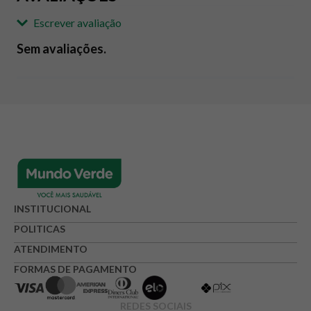
Escrever avaliação
Sem avaliações.
Adicionar avaliação
Avaliação
Avalie o produto de 1 até 5 estrelas
★
★
★
☆
☆
Seu nome
INSTITUCIONAL
POLITICAS
ATENDIMENTO
Endereço de e-mail
FORMAS DE PAGAMENTO
REDES SOCIAIS