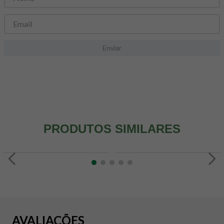
8
º
maca peruana
9
º
psyllium
10
º
creatina mundo verde
Enviar
PRODUTOS SIMILARES
AVALIAÇÕES