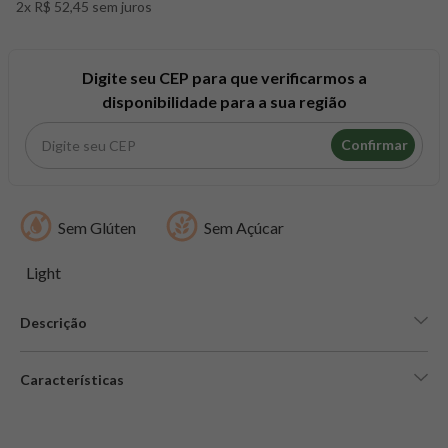
2x R$ 52,45 sem juros
8
º
snack proteico mundo verde
9
º
psyllium
10
º
creatina mundo verde
Digite seu CEP para que verificarmos a
disponibilidade para a sua região
Confirmar
Sem Glúten
Sem Açúcar
Light
Descrição
Características