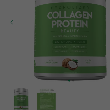
10
º
creatina mundo verde