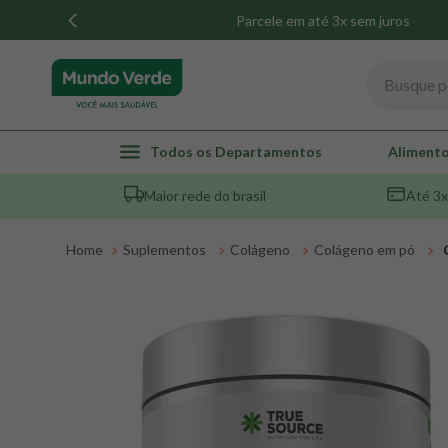
Parcele em até 3x sem juros
Busque por
TERMOS MAIS BUSCADOS
Todos os Departamentos
Alimento
1
º
whey
Maior rede do brasil
Até 3x
2
º
creatina
3
º
magnésio
Suplementos
Colágeno
Colágeno em pó
4
º
omega 3
5
º
pacco
6
º
colageno
7
º
maca peruana
8
º
snack proteico mundo verde
9
º
psyllium