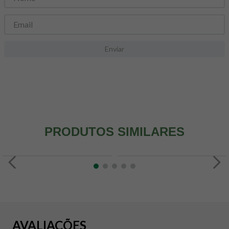
8
º
maca peruana
9
º
psyllium
10
º
creatina mundo verde
Enviar
PRODUTOS SIMILARES
AVALIAÇÕES