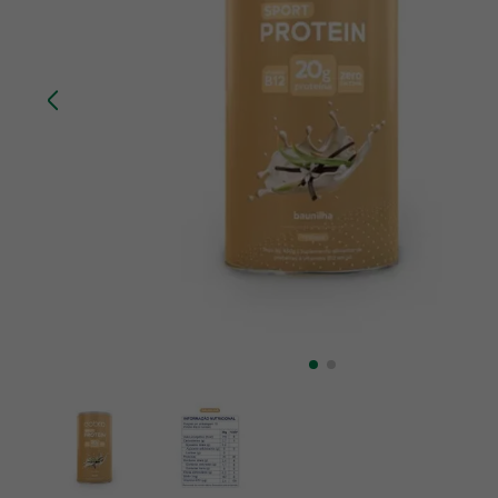
10
º
creatina mundo verde