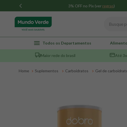
3% OFF no Pix (ver
regras
)
Busque por
TERMOS MAIS BUSCADOS
Todos os Departamentos
Alimento
1
º
whey
Maior rede do brasil
Até 3x
2
º
creatina
3
º
magnésio
Suplementos
Carboidratos
Gel de carboidrat
4
º
omega 3
5
º
pacco
6
º
colageno
7
º
maca peruana
8
º
snack proteico mundo verde
9
º
psyllium