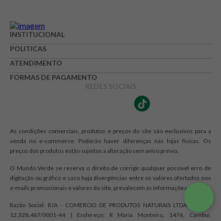
Avaliação
INSTITUCIONAL
POLITICAS
Avalie o produto de 1 até 5 estrelas
★
★
★
☆
☆
ATENDIMENTO
FORMAS DE PAGAMENTO
Seu nome
REDES SOCIAIS
Endereço de e-mail
As condições comerciais, produtos e preços do site são exclusivos para a
venda no e-commerce. Poderão haver diferenças nas lojas físicas. Os
preços dos produtos estão sujeitos a alteração sem aviso prévio.
Escrever avaliação
O Mundo Verde se reserva o direito de corrigir qualquer possível erro de
digitação ou gráfico e caso haja divergências entre os valores ofertados nos
e-mails promocionais e valores do site, prevalecem as informações do site.
Razão Social: RJA - COMERCIO DE PRODUTOS NATURAIS LTDA. | CNPJ:
12.328.467/0001-44 | Endereço: R Maria Monteiro, 1476, Cambuí,