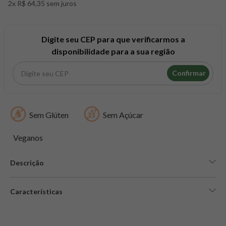
2x R$ 64,35 sem juros
8
º
snack proteico mundo verde
9
º
psyllium
10
º
chá
Digite seu CEP para que verificarmos a
disponibilidade para a sua região
Confirmar
Sem Glúten
Sem Açúcar
Veganos
Descrição
Características