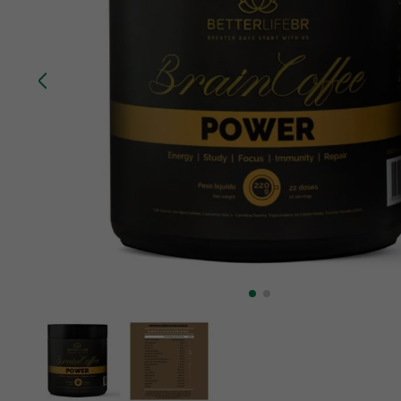
10
º
chá