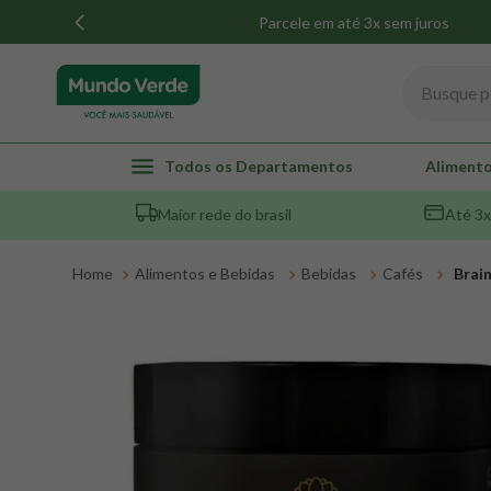
Parcele em até 3x sem juros
Busque por
TERMOS MAIS BUSCADOS
Todos os Departamentos
Alimento
1
º
whey
Maior rede do brasil
Até 3x
2
º
creatina
3
º
magnésio
Alimentos e Bebidas
Bebidas
Cafés
Brai
4
º
colageno
5
º
pacco
6
º
omega 3
7
º
maca peruana
8
º
snack proteico mundo verde
9
º
psyllium