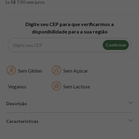
1x R$ 7,90 sem juros
8
º
snack proteico mundo verde
9
º
psyllium
10
º
creatina mundo verde
Digite seu CEP para que verificarmos a
disponibilidade para a sua região
Confirmar
Sem Glúten
Sem Açúcar
Veganos
Sem Lactose
Descrição
Características