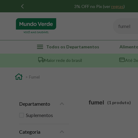
3% OFF no Pix (ver
regras
)
Busque por
Todos os Departamentos
Alimento
Maior rede do brasil
Até 3x
Fumel
fumel
1
produto
Departamento
Suplementos
Categoria