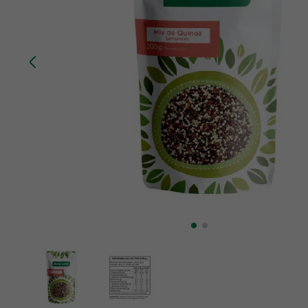
10
º
chá