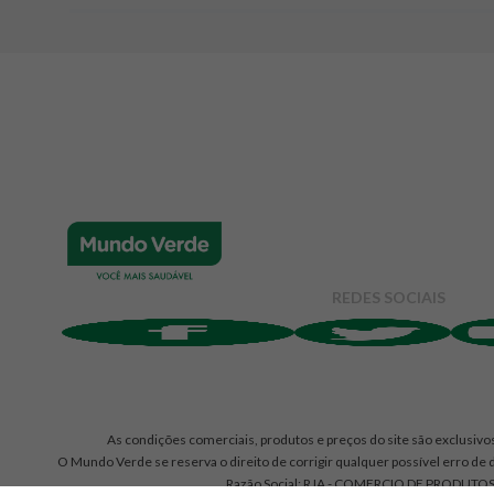
Adicionar avaliação
Avaliação
Avalie o produto de 1 até 5 estrelas
★
★
★
☆
☆
Seu nome
REDES SOCIAIS
Endereço de e-mail
Escrever avaliação
As condições comerciais, produtos e preços do site são exclusivos
O Mundo Verde se reserva o direito de corrigir qualquer possível erro de d
Razão Social: RJA - COMERCIO DE PRODUTOS 