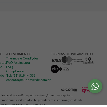
DO
ATENDIMENTO
FORMAS DE PAGAMENTO
*Termos e Condições
istas
FAQ Assinatura
ão
FAQ
Compliance
ade
Tel: (11) 5194-4033
contato@mundoverde.com.br
dos produtos estão sujeitos a alteração sem aviso prévio.
promocionais e valores do site, prevalecem as informações do site.
Cambuí, Campinas, SP CEP 13025-150