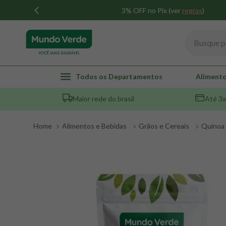
3% OFF no Pix (ver
regras
)
Busque por
TERMOS MAIS BUSCADOS
Todos os Departamentos
Alimento
1
º
whey
Maior rede do brasil
Até 3x
2
º
creatina
3
º
magnésio
Alimentos e Bebidas
Grãos e Cereais
Quinoa
4
º
colageno
5
º
pacco
6
º
omega 3
7
º
maca peruana
8
º
snack proteico mundo verde
9
º
psyllium