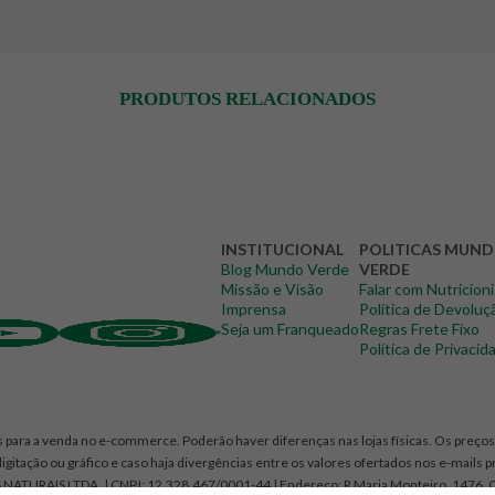
PRODUTOS RELACIONADOS
INSTITUCIONAL
POLITICAS MUN
Blog Mundo Verde
VERDE
Missão e Visão
Falar com Nutricion
Imprensa
Política de Devoluç
Seja um Franqueado
Regras Frete Fixo
Política de Privacid
 para a venda no e-commerce. Poderão haver diferenças nas lojas físicas. Os preços 
igitação ou gráfico e caso haja divergências entre os valores ofertados nos e-mails 
NATURAIS LTDA. | CNPJ: 12.328.467/0001-44 | Endereço: R Maria Monteiro, 1476, 