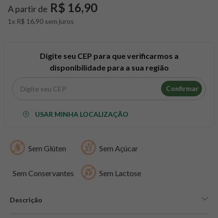
8
º
maca peruana
R$ 16,90
A partir de
9
º
psyllium
1x R$ 16,90 sem juros
10
º
creatina mundo verde
Digite seu CEP para que verificarmos a
disponibilidade para a sua região
Confirmar
USAR MINHA LOCALIZAÇÃO
Sem Glúten
Sem Açúcar
Sem Conservantes
Sem Lactose
Descrição