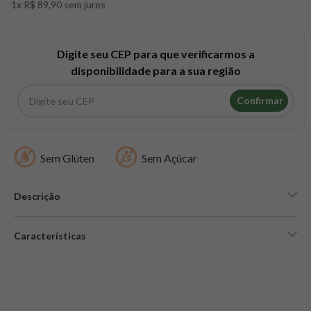
1x R$ 89,90 sem juros
8
º
snack proteico mundo verde
9
º
psyllium
10
º
creatina mundo verde
Digite seu CEP para que verificarmos a
disponibilidade para a sua região
Confirmar
Sem Glúten
Sem Açúcar
Descrição
Características